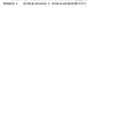
害關係人，並需多領域的人才彼此碰撞與對話以
釐清待解決之問題，從而形成相對應的全方位解
方。目前學界的基礎研究能量高，卻只有少數形
成具社會影響力之實質的行動或政策。為達成臺
灣的永續轉型，亟需一個平台以填補從知識到行
動之間的鴻溝，促進跨領域的合作可能性。
透過永續路徑形塑臺灣新型態的公共治理思
維與創新經濟，改變社會永續文化，這便是TSH
的使命。
Subscribe
taiwansustainabilityhub@gmail.com
+886-2-3366-6569
臺北市大安區羅斯福路四段一號臺大凝態科學中心館826室
Rm826, Center for Condensed Matter Sciences, National
Taiwan University
No.1, Sec.4, Roosevelt Rd., Taipei City 10617, Taiwan