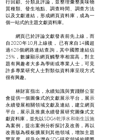
行回顧、分類及評論，並整理彙整臭味物
質種類、發生地點、調查時間、調查方法
以及文獻連結，形成網頁資料庫，成為一
個一站式的主題文獻資料庫。
　　網頁已於評論文獻發表前先上線，而
自2020年10月上線後， 已有來自14國超
過628個網路連結查詢，其中國際連結佔
25%，數據顯示網頁觸擊率相當高，對主
題有興趣者大多為學術或專業人士，可見
許多專業研究人士對類似資料庫呈現方式
很有興趣。
　　林財富指出，永續知識與實踐辦公室
會提供一個圖像式的文獻展示平台，展示
永續發展相關領域文獻及連結，建立網頁
平台，展示及推廣永續發展研究圖像式文
獻資料庫，並先以SDG6
乾淨水和衛生設施
為案例，提出案例分析探討及改善，再以
改善版為模板擴展到其他領域，增加主題
豐富度，提升台灣在SDG研究領域的國際