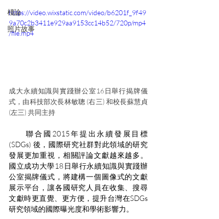
棧論
https://video.wixstatic.com/video/b6201f_9f49
9a70c2b3411e929aa9153cc14b52/720p/mp4
照片故事
/file.mp4
成大永續知識與實踐辦公室16日舉行揭牌儀
式，由科技部次長林敏聰 (右三) 和校長蘇慧貞 
(左三) 共同主持
　　聯合國2015年提出永續發展目標 
(SDGs) 後，國際研究社群對此領域的研究
發展更加重視，相關評論文獻越來越多。
國立成功大學18日舉行永續知識與實踐辦
公室揭牌儀式，將建構一個圖像式的文獻
展示平台，讓各國研究人員在收集、搜尋
文獻時更直覺、更方便，提升台灣在SDGs
研究領域的國際曝光度和學術影響力。 