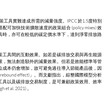
策工具實難達成所需的減量強度。IPCC於1.5度特別
快技術擴散速度的政策組合 (policy mixes) 效
具時，亦可在較低的碳定價水準下，達到淨零排放路
策工具間的互動效果。如若是碳排放交易與再生能源
限，無法創造額外的減量效果。但若是效能標準等管
位成本仍會增加，故可避免過往導入節能產品後，因
bound effect)」。而文獻指出，綜整國際模型分析
工具以及碳排放交易制度，是可兼顧政策效用、效率
 al. 2021) 。