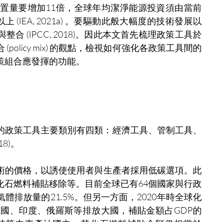
裝置量要增加11倍，全球年均潔淨能源投資須由當前
 (IEA, 2021a) 。要驅動此般大幅度的技術發展以
 (IPCC, 2018)。因此本文首先梳理政策工具於
olicy mix) 的觀點，檢視如何強化各政策工具間的
策組合應發揮的功能。
的政策工具主要類別有四類：經濟工具、管制工具、
8)。
術的價格，以誘使使用者與生產者採用低碳選項。此
化石燃料補貼移除等。目前全球已有64個國家與行政
排放量的21.5%。但另一方面，2020年時全球化
中國、印度、俄羅斯等排放大國，補貼金額占GDP的