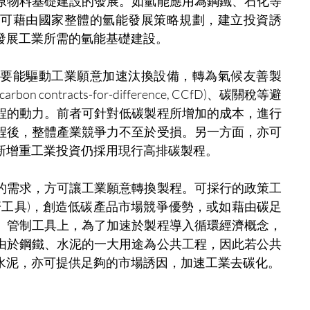
原物料基礎建設的發展。如氫能應用為鋼鐵、石化等
可藉由國家整體的氫能發展策略規劃，建立投資誘
發展工業所需的氫能基礎建設。
要能驅動工業願意加速汰換設備，轉為氣候友善製
ontracts-for-difference, CCfD)、碳關稅等避
程的動力。前者可針對低碳製程所增加的成本，進行
程後，整體產業競爭力不至於受損。另一方面，亦可
新增重工業投資仍採用現行高排碳製程。
的需求，方可讓工業願意轉換製程。可採行的政策工
濟工具)，創造低碳產品市場競爭優勢，或如藉由碳足
。管制工具上，為了加速於製程導入循環經濟概念，
由於鋼鐵、水泥的一大用途為公共工程，因此若公共
水泥，亦可提供足夠的市場誘因，加速工業去碳化。