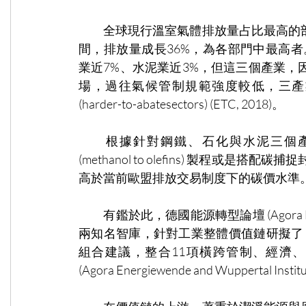
　　全球現行溫室氣體排放量占比最高的部門為
間，排放量成長36%，為各部門中最高
業近7%、水泥業近3%，但這三個產業
場，過往氣候管制規範強度較低，三產
(harder-to-abatesectors) (ETC, 2018)。   
　　根據針對鋼鐵、石化與水泥三個產
(methanol to olefins) 製程
高於當前歐盟排放交易制度下的碳價水準
　　有鑑於此，德國能源轉型論壇 (Agora Energie
兩知名智庫，針對工業整體價值鏈研擬了「潔淨工業套案
組合建議，整合11項橫跨管制、經濟、
(Agora Energiewende and Wuppertal Instit