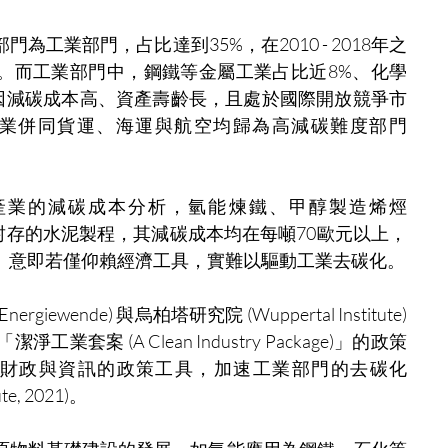
工業部門，占比達到35%，在2010 - 2018年之
者。而工業部門中，鋼鐵等金屬工業占比近8%、化學
，因減碳成本高、資產壽齡長，且處於國際開放競爭市
業併同貨運、海運與航空均歸為高減碳難度部門
業的減碳成本分析，氫能煉鐵、甲醇製造烯烴 
或是搭配碳捕捉封存的水泥製程，其減碳成本均在每噸70歐元以上，
。意即若僅仰賴經濟工具，實難以驅動工業去碳化。
wende) 與烏柏塔研究院 (Wuppertal Institute) 
 (A Clean Industry Package)」的政策
財政與資訊的政策工具，加速工業部門的去碳化 
ute, 2021)。