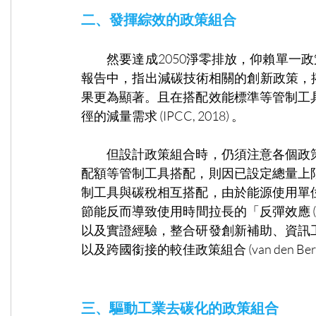
二、發揮綜效的政策組合
　　然要達成2050淨零排放，仰賴單一政
報告中，指出減碳技術相關的創新政策，搭配可加
果更為顯著。且在搭配效能標準等管制工
徑的減量需求 (IPCC, 2018) 。
　　但設計政策組合時，仍須注意各個政
配額等管制工具搭配，則因已設定總量上
制工具與碳稅相互搭配，由於能源使用單
節能反而導致使用時間拉長的「反彈效應 (re
以及實證經驗，整合研發創新補助、資訊
以及跨國銜接的較佳政策組合 (van den Bergh et
三、驅動工業去碳化的政策組合