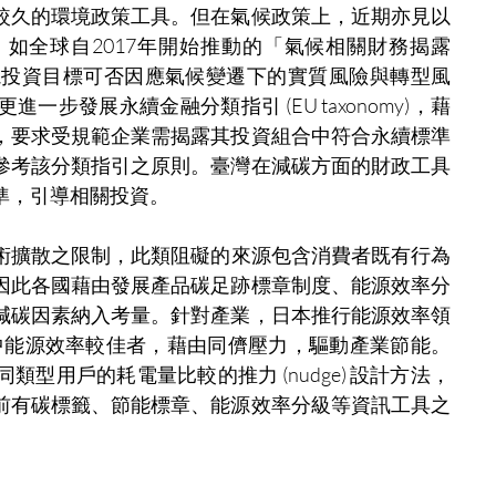
較久的環境政策工具。但在氣候政策上，近期亦見以
如全球自2017年開始推動的「氣候相關財務揭露 
檢視投資目標可否因應氣候變遷下的實質風險與轉型風
步發展永續金融分類指引 (EU taxonomy)，藉
，要求受規範企業需揭露其投資組合中符合永續標準
參考該分類指引之原則。臺灣在減碳方面的財政工具
準，引導相關投資。
術擴散之限制，此類阻礙的來源包含消費者既有行為
因此各國藉由發展產品碳足跡標章制度、能源效率分
減碳因素納入考量。針對產業，日本推行能源效率領
類型企業中能源效率較佳者，藉由同儕壓力，驅動產業節能。
型用戶的耗電量比較的推力 (nudge) 設計方法，
前有碳標籤、節能標章、能源效率分級等資訊工具之