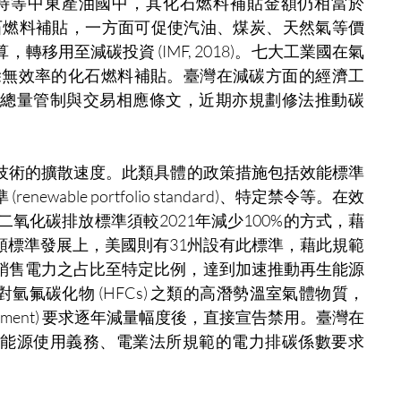
特等中東產油國中，其化石燃料補貼金額仍相當於
21b)。移除化石燃料補貼，一方面可促使汽油、煤炭、天然氣等價
移用至減碳投資 (IMF, 2018)。七大工業國在氣
移除無效率的化石燃料補貼。臺灣在減碳方面的經濟工
總量管制與交易相應條文，近期亦規劃修法推動碳
技術的擴散速度。此類具體的政策措施包括效能標準 
 (renewable portfolio standard)、特定禁令等。在效
二氧化碳排放標準須較2021年減少100%的方式，藉
額標準發展上，美國則有31州設有此標準，藉此規範
銷售電力之占比至特定比例，達到加速推動再生能源
氫氟碳化物 (HFCs) 之類的高潛勢溫室氣體物質，
greement) 要求逐年減量幅度後，直接宣告禁用。臺灣在
能源使用義務、電業法所規範的電力排碳係數要求