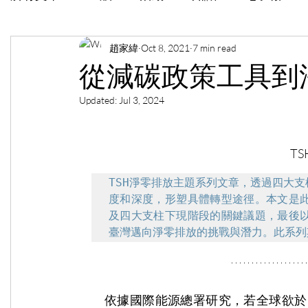
趙家緯
Oct 8, 2021
7 min read
從減碳政策工具到
Updated:
Jul 3, 2024
T
TSH淨零排放主題系列文章，透過四大
度和深度，形塑具體轉型途徑。本文是
及四大支柱下現階段的關鍵議題，最後
臺灣邁向淨零排放的挑戰與潛力。此系列
　　依據國際能源總署研究，若全球欲於