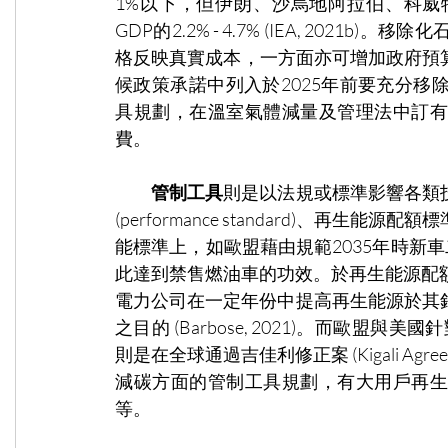
1%以下，但伊朗、沙烏地阿拉伯、科威
GDP的2.2% - 4.7% (IEA, 20
格反映真實成本，一方面亦可增加政府預算，轉
候政策承諾中列入於2025年前要充分
具規劃，在溫室氣體減量及管理法中訂有
費。
管制工具
則是以法規或標準影響各類
(performance standard)、再生能源配額標準
能標準上，如歐盟藉由規範2035年時新車
此達到禁售燃油車的功效。於再生能源配
電力公司在一定年份中提高再生能源於其
之目的 (
Barbose, 2021
)。而歐盟與美國針對
則是在全球通過吉佳利修正案 (Kigali A
減碳方面的管制工具規劃，有大用戶再生
等。