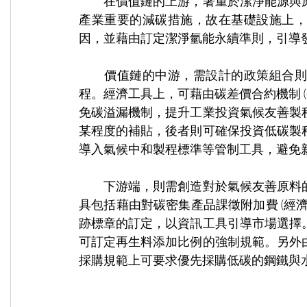
　　在價值鏈的上游，著重於潔淨能源與
產業重要的減碳措施，故在基礎設施上，
因，並藉由訂定潔淨氫能永續準則，引導
　　價值鏈的中游，需設計的政策組合則
程。經濟工具上，可藉由碳差價合約機制 (carbon c
免碳溢漏機制，提升工業投資氣候友善製
某程度的補貼，後者則可確保投資低碳製
導入氣候中和製程標準等管制工具，避免
　　下游端，則需創造對於氣候友善原料
具包括藉由對碳密集產品課徵附加費 (經
跡標章的訂定，以資訊工具引導市場選擇
可訂定再生料添加比例的強制規範。另外
採購規範上可要求優先採購低碳的鋼鐵與